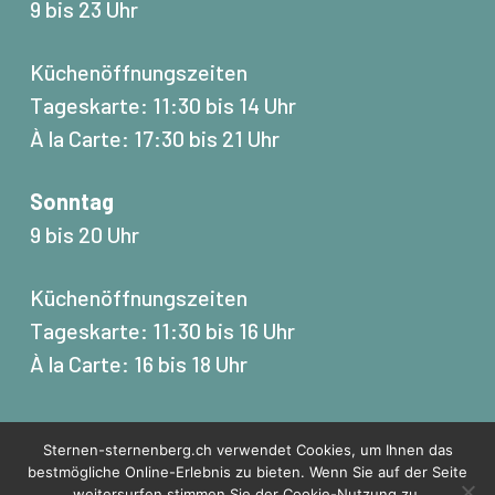
9 bis 23 Uhr
Küchenöffnungszeiten
Tageskarte: 11:30 bis 14 Uhr
À la Carte: 17:30 bis 21 Uhr
Sonntag
9 bis 20 Uhr
Küchenöffnungszeiten
Tageskarte: 11:30 bis 16 Uhr
À la Carte: 16 bis 18 Uhr
Sternen-sternenberg.ch verwendet Cookies, um Ihnen das
bestmögliche Online-Erlebnis zu bieten. Wenn Sie auf der Seite
© 2023 Gasthaus Sternen | Made with
by
gusmo
weitersurfen stimmen Sie der Cookie-Nutzung zu.