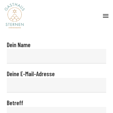
Skip
Menu
to
Menu
main
content
Dein Name
Deine E-Mail-Adresse
Betreff