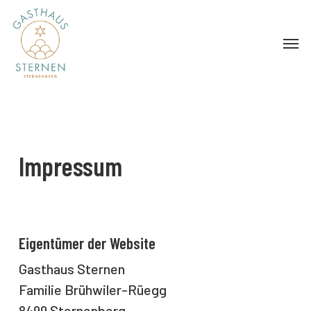
Skip
Menu
to
Menu
main
content
Impressum
Eigentümer der Website
Gasthaus Sternen
Familie Brühwiler-Rüegg
8499 Sternenberg