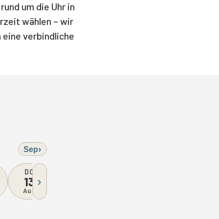
rund um die Uhr in
rzeit wählen – wir
 eine verbindliche
›
Sep
Vorname *
Na
DO
FR
SA
SO
MO
13
›
14
15
16
17
Aug
Aug
Aug
Aug
RUHETAG