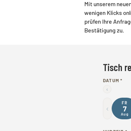
Mit unserem neuen 
wenigen Klicks onl
prüfen Ihre Anfrag
Bestätigung zu.
Tisch r
DATUM *
‹
FR
‹
7
Aug