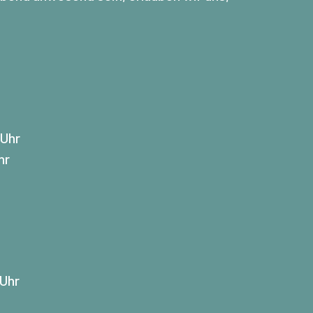
 Uhr
hr
 Uhr