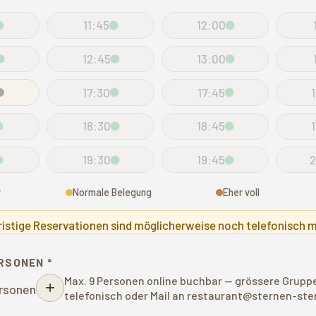
11:45
12:00
12:45
13:00
17:30
17:45
18:30
18:45
19:30
19:45
r
Normale Belegung
Eher voll
ristige Reservationen sind möglicherweise noch telefonisch m
RSONEN *
Max. 9 Personen online buchbar — grössere Gruppe
+
rsonen
telefonisch oder Mail an restaurant@sternen-st