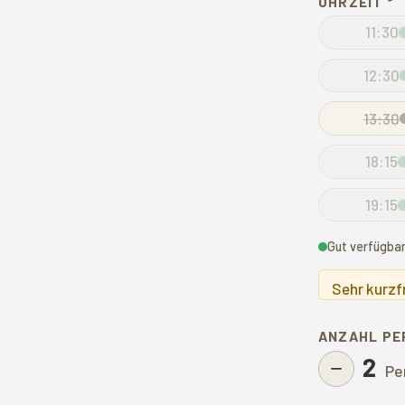
UHRZEIT *
11:30
12:30
13:30
18:15
19:15
Gut verfügba
Sehr kurzf
ANZAHL PE
2
−
Pe