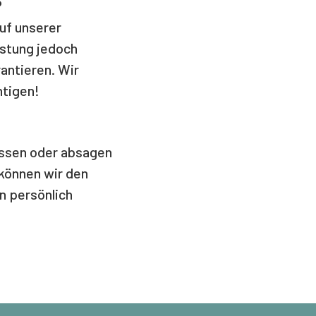
?
uf unserer
astung jedoch
antieren. Wir
htigen!
passen oder absagen
 können wir den
n persönlich