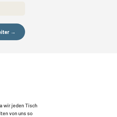
← Zurück
iter →
Da wir jeden Tisch
alten von uns so