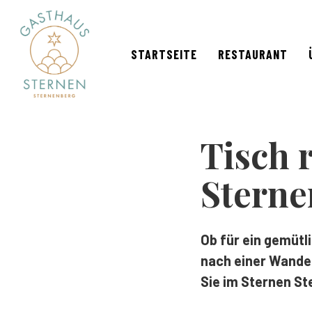
Skip
to
main
STARTSEITE
RESTAURANT
content
Tisch 
Sterne
Ob für ein gemüt
nach einer Wander
Sie im Sternen S